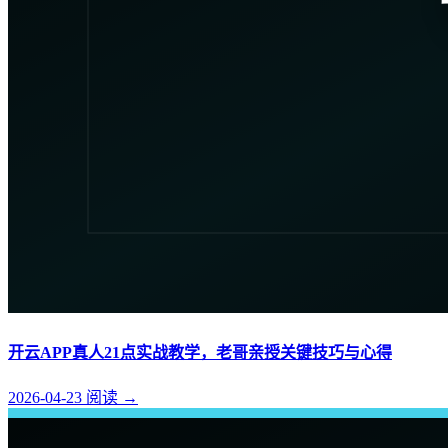
开云APP真人21点实战教学，老哥亲授关键技巧与心得
2026-04-23
阅读
→