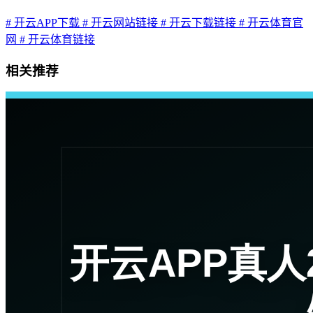
# 开云APP下载
# 开云网站链接
# 开云下载链接
# 开云体育官
网
# 开云体育链接
相关推荐