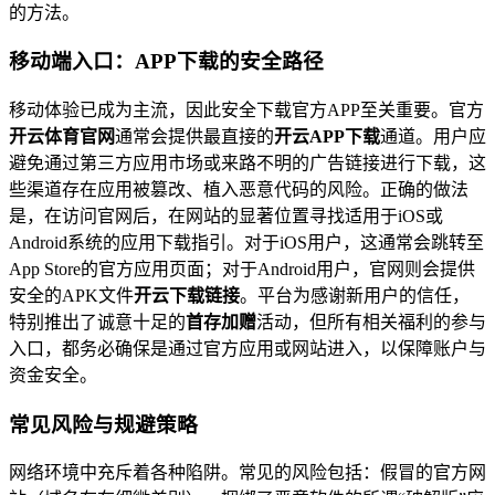
的方法。
移动端入口：APP下载的安全路径
移动体验已成为主流，因此安全下载官方APP至关重要。官方
开云体育官网
通常会提供最直接的
开云APP下载
通道。用户应
避免通过第三方应用市场或来路不明的广告链接进行下载，这
些渠道存在应用被篡改、植入恶意代码的风险。正确的做法
是，在访问官网后，在网站的显著位置寻找适用于iOS或
Android系统的应用下载指引。对于iOS用户，这通常会跳转至
App Store的官方应用页面；对于Android用户，官网则会提供
安全的APK文件
开云下载链接
。平台为感谢新用户的信任，
特别推出了诚意十足的
首存加赠
活动，但所有相关福利的参与
入口，都务必确保是通过官方应用或网站进入，以保障账户与
资金安全。
常见风险与规避策略
网络环境中充斥着各种陷阱。常见的风险包括：假冒的官方网