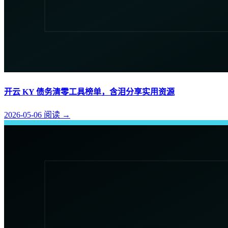
开云 KY 债务清零工具榜单，含泪分享实用资源
2026-05-06
阅读
→