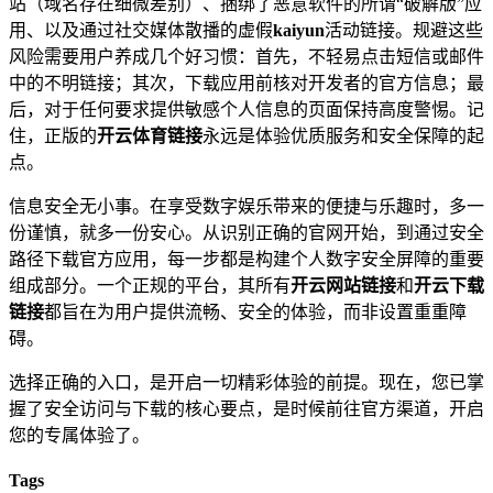
站（域名存在细微差别）、捆绑了恶意软件的所谓“破解版”应
用、以及通过社交媒体散播的虚假
kaiyun
活动链接。规避这些
风险需要用户养成几个好习惯：首先，不轻易点击短信或邮件
中的不明链接；其次，下载应用前核对开发者的官方信息；最
后，对于任何要求提供敏感个人信息的页面保持高度警惕。记
住，正版的
开云体育链接
永远是体验优质服务和安全保障的起
点。
信息安全无小事。在享受数字娱乐带来的便捷与乐趣时，多一
份谨慎，就多一份安心。从识别正确的官网开始，到通过安全
路径下载官方应用，每一步都是构建个人数字安全屏障的重要
组成部分。一个正规的平台，其所有
开云网站链接
和
开云下载
链接
都旨在为用户提供流畅、安全的体验，而非设置重重障
碍。
选择正确的入口，是开启一切精彩体验的前提。现在，您已掌
握了安全访问与下载的核心要点，是时候前往官方渠道，开启
您的专属体验了。
Tags