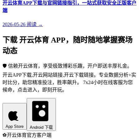
开云体育APP下载与官网链接指引，一站式获取安全正版客户
端
2026-05-26
阅读
→
下载 开云体育 APP，随时随地掌握赛场
动态
🛡️ 信赖开云体育，享受极致博彩乐趣，开户即送丰厚礼金。
开云APP下载,开云网站链接,开云下载链接。专业数据分析+实
时比分，助您精准投注，胜率飙升。 7x24小时在线客服为您
候命，点击进入，即刻开玩。
App Store
Android 下载
⚽️
开云体育
官方客户端