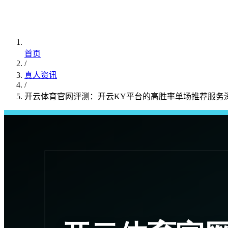
首页
/
真人资讯
/
开云体育官网评测：开云KY平台的高胜率单场推荐服务