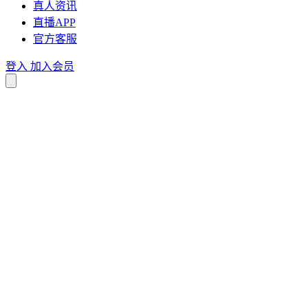
真人资讯
直播APP
官方客服
登入
加入会员