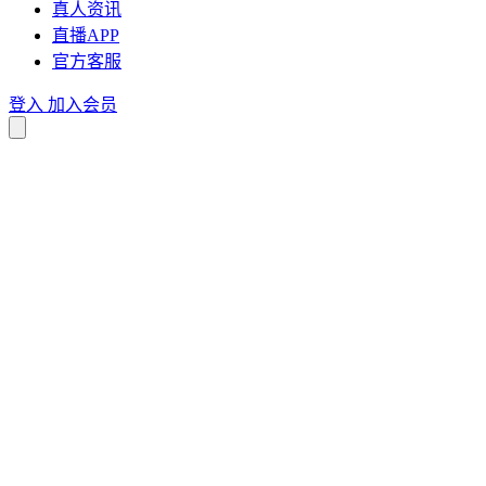
真人资讯
直播APP
官方客服
登入
加入会员