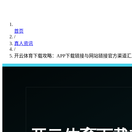
首页
/
真人资讯
/
开云体育下载攻略：APP下载链接与网站链接官方渠道汇