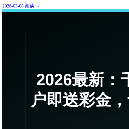
2026-03-08
阅读
→