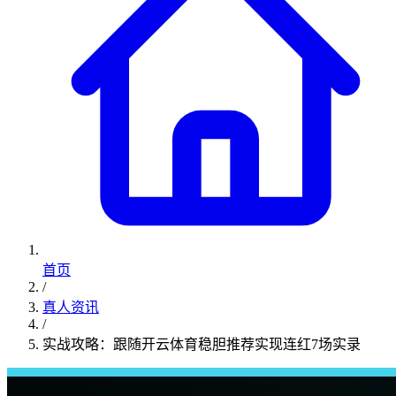
首页
/
真人资讯
/
实战攻略：跟随开云体育稳胆推荐实现连红7场实录