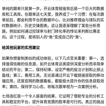
单纯的跟单只是第一步。开云体育链接背后是一个巨大的数据
库和工具库。在跟单这七天里，我养成了一个习惯：在每次跟
单前后，都会利用平台的数据中心，比对推荐理由与球队的实
时数据统计、历史交锋图表。这让我逐渐理解了某些分析思
路，例如如何通过控球率与射门转化率的悖论来判断比赛走
向。这个过程，是将别人的“鱼”变成自己的“渔”。
给其他玩家的实用建议
如果你想复制类似的成功体验，以下几点至关重要：第一，选
择值得信赖的信息源，如开云体育这类提供深度分析而非简单
结论的平台；第二，保持纪律，设定严格的投注计划和止损止
盈线；第三，善用工具，无论是通过开云下载链接获取的移动
端应用，还是官网的数据看板，都能极大提升你的信息获取效
率；第四，保持学习心态，将每次跟单视为一次案例分析。
七场连红是一个令人振奋的结果，它证明了借助专业的分析工
具和稳定的平台，提升体育竞猜的胜率是可行的。真正的挑战