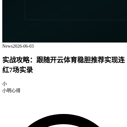
News
2026-06-03
实战攻略：跟随开云体育稳胆推荐实现连
红7场实录
小
小明心得